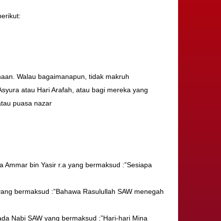
erikut:
enaan. Walau bagaimanapun, tidak makruh
Asyura atau Hari Arafah, atau bagi mereka yang
atau puasa nazar
ada Ammar bin Yasir r.a yang bermaksud :”Sesiapa
h r.s yang bermaksud :”Bahawa Rasulullah SAW menegah
ripada Nabi SAW yang bermaksud :”Hari-hari Mina