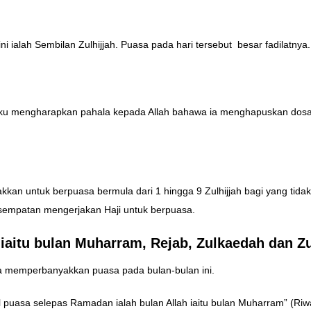
ni ialah Sembilan Zulhijjah. Puasa pada hari tersebut besar fadilatnya.
 aku mengharapkan pahala kepada Allah bahawa ia menghapuskan dos
kan untuk berpuasa bermula dari 1 hingga 9 Zulhijjah bagi yang tidak m
kesempatan mengerjakan Haji untuk berpuasa.
iaitu bulan Muharram, Rejab, Zulkaedah dan Zu
a memperbanyakkan puasa pada bulan-bulan ini.
puasa selepas Ramadan ialah bulan Allah iaitu bulan Muharram” (Riw