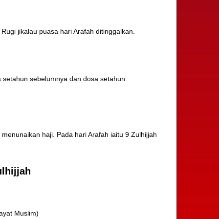
 Rugi jikalau puasa hari Arafah ditinggalkan.
a setahun sebelumnya dan dosa setahun
enunaikan haji. Pada hari Arafah iaitu 9 Zulhijjah
lhijjah
ayat Muslim)