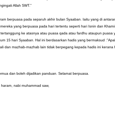
gingati Allah SWT.”
am berpuasa pada separuh akhir bulan Syaaban. Iaitu yang di antara
mereka yang berpuasa pada hari tertentu seperti hari Isnin dan Kha
g tertanggung ke atasnya atau puasa qada atau fardhu ataupun puas
m 15 hari Syaaban. Hal ini berdasarkan hadis yang bermaksud :”Apab
 dan mazhab-mazhab lain tidak berpegang kepada hadis ini kerana h
emua dan boleh dijadikan panduan. Selamat berpuasa.
lan haram, nabi muhammad saw,