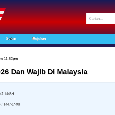
Sukan
iRujukan
am 11:52pm
26 Dan Wajib Di Malaysia
447-1448H
 / 1447-1448H