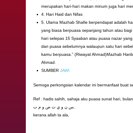
merupakan hari-hari makan minum juga hari men
4. Hari Haid dan Nifas
5. Ulama Mazhab Shafie berpendapat adalah har
yang biasa berpuasa sepanjang tahun atau bagi 
hari selepas 15 Syaaban atau puasa nazar yan
dan puasa sebelumnya walaupun satu hari sebelu
kamu berpuasa.” (Riwayat Ahmad)Mazhab Hanbali
Ahmad.
SUMBER
JAWI
Semoga perkongsian kalendar ini bermanfaat buat s
Ref : hadis sahih, sahaja aku puasa sunat hari, bu
س ن و ي ت ص و م ت,
kerana allah ta ala,