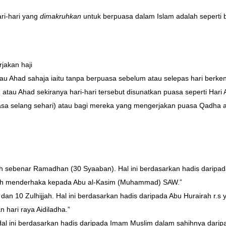
ri-hari yang
dimakruhkan
untuk berpuasa dalam Islam adalah seperti b
jakan haji
tau Ahad sahaja iaitu tanpa berpuasa sebelum atau selepas hari berk
au Ahad sekiranya hari-hari tersebut disunatkan puasa seperti Hari 
sa selang sehari) atau bagi mereka yang mengerjakan puasa Qadha 
arikh sebenar Ramadhan (30 Syaaban). Hal ini berdasarkan hadis darip
elah menderhaka kepada Abu al-Kasim (Muhammad) SAW.”
awal dan 10 Zulhijjah. Hal ini berdasarkan hadis daripada Abu Huraira
an hari raya Aidiladha.”
jah. Hal ini berdasarkan hadis daripada Imam Muslim dalam sahihnya da